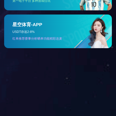
CWIEME柏林线圈展于1996年在德国举
办，每年举办一届，目前已成为全球更具
影响力的电机、变压器和发电机制造供应
链的国际专业性展览会，正在引领全球电
气革命。今年，CWIEME柏林线圈展已于
2023年5月23-25日在德国柏林展览中心
举办，华体会平台-华体会(中国)一站式
服务平台受邀携新能源电机领域激光加工
应用全系统解决方案参展本次大会。
展会活动
|
关于我们
|
联系我
|
关
|
导航链
们
注我
接入口
专注于为各行各业提
供全系统激光加工设
们
售后热线：
产
服