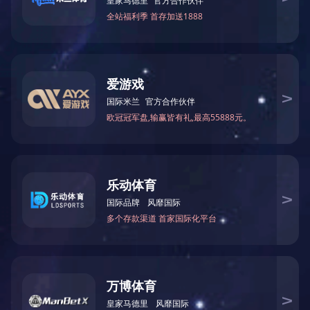
计兼具科技感与专业性，便于您参观交
流，沉浸式感受激光技术魅力。
展会活动
展台有礼 | 华体会平
2025-06-17
台-华体会(中国)一站
式服务平台诚邀您
共聚上海线圈展
CWIEME Shanghai 2025 上海国际线圈
展将于2025年6月25-27日在上海世博展
览馆重磅开启！华体会平台-华体会(中
国)一站式服务平台将携带铁芯快速打样
及量产全产业工艺技术亮相展会。
展会活动