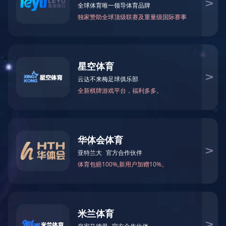
台-华体会(中国)一站式服
切
行业动态
EM-Smart 系列
华体会平台-华体会(中国)一站式服务平台双头双工位
电机定转子铁芯快速打样加工服务
水暖洁具行业
割
务平台自主研发应用于各行
系
业的精密激光切割设备，成
列
新能源电机定转子铁芯激光焊接机
厨具五金行业
熟先进的工艺积累和完善的
激
光
售后服务，华体会平台-华
华体会平台-华体会(中国)一站式服务平台阀芯焊接工作
包装赋码及标机
焊
体会(中国)一站式服务平台
接
新能源汽车零配件激光焊接机
礼品定制
赢得了全球客户的信赖，致
系
列
力于为您的业务带来高效、
激
家电行业
精确的解决方案。选择我
光
智
们，共创未来。
模具制造行业中激光加工设备解决方案
能
生
低压电气行业
产
线
CX-CC6050L精密激光切
激
割机
光
清