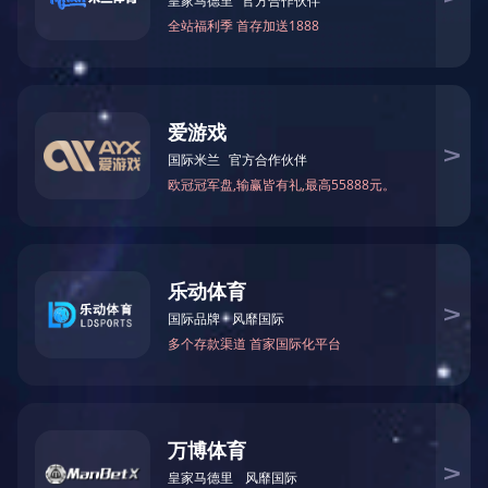
针对眼镜行业的高速激光加
洗
系
工
列
重复定位精度高达0.02mm
激
高效切割可比传统机床提高
光
加
25%的效率
工
无需制模，无后处理，眼镜
服
务
精密加工的！
CX-CC6060L精密激光切
割机
CX-CC6060L精密激光切割
机主要针对薄板的高速激光
加工