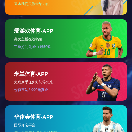
CX-CC13130L精密激光
切割机
CX-CC13130L精密激光切
割机主要针对新能电机铁芯
行业
风力发电机铁心、特种电机
铁心、工业电机铁芯打样、
钟表机芯等各类精密器件切
割
切割幅面更广，重复定位精
度高达0.01mm，比传统机
床提高60%的效率
是薄板金属/电机铁芯精密
加工的之选！国际IT7级公