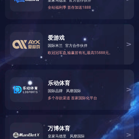
|
关于我们
|
联系我
|
关
|
导航链
们
注我
接入口
专注于为各行各业提
供全系统激光加工设
们
售后热线：
产
服
备及自动化产线的解
400-027-
品
务
8558
决方案，拥有超
中
范
15000+㎡大型现代化
心
围
官方
微信
销售热线：
客服
公众
的生产基地
1994500558
华
微信
号
案
武汉总部：湖北
7（微信同
体
省武汉市东湖高新技
例
号）
会
术开发区光谷三路
展
平
777号综合保税区一
官方邮箱：
示
台
号标准厂房1层
ch027@dztp
rb.com
无锡分部：江苏
关
联
省无锡市江阴市港城
于
系
大道988号临港科创
我
我
清空