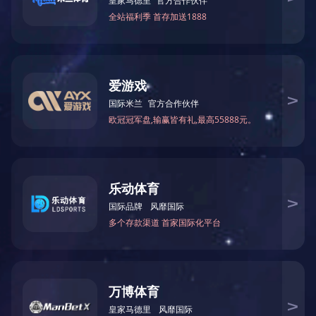
洗
系
列
激
CX-Q100分体光纤激光打
光
标机
加
工
【易操作】：操作简单，软
服
件功能强大，易于编辑
务
【易移动】：分体式结构，
易于移动，适合大工件标刻
【低成本】：激光技术先
进，免维护，工作成本低，
保养及维护成本低
CX-Q100A 光纤激光打标