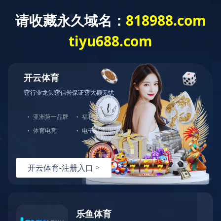
华体会平台
华体会平台
分享到
产品中心
新浪微博
微信
案例展示
激光打标系列
当前位置：
华体会平台
>
产品中心
百度贴吧
服务支持
激光切割系列
行业解决方案
光纤激光打标机
豆瓣
分类
QQ好友
CX-Q100C光纤激光打标
华体会平台-华体会(中国)一站式服务平台
激光焊接系列
客户案例
紫外线激光打标机
精密激光切割机
汽车行业激光智能解决方案
激
机
光
华体会平台
激光智能生产线
创客说
走进创恒
CO2激光打标机
大幅激光切割机
华体会平台-华体会(中国)一站式服务平台CX-CE-150
轨道交通行业激光智能加工解决方案
打
应用于金属及部分非金属材
标
质表面雕刻；
系
联系我们
激光清洗系列
科技创恒
华体会平台
在线飞行激光打标机
管材激光切割机
华体会平台-华体会(中国)一站式服务平台机械手臂激光
新能源电机定子铁芯激光焊接产线
水泵风机行业
列
非接触性加工，对工作表面
激
激光加工服务
加入创恒
展会活动
CX-3D系列激光打标机
电机定转子铁芯单工位激光焊接机
新能源电机转子铁芯自动检测压铆产线
华体会平台-华体会(中国)一站式服务平台清洗机
眼镜行业
不产生腐蚀，无污染；
光