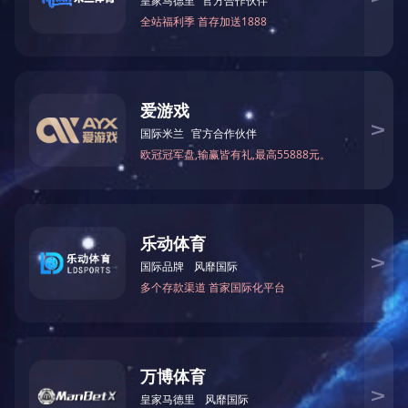
洗
系
列
激
光
加
工
服
务
|
关于我们
|
联系我
|
关
|
导航链
们
注我
接入口
专注于为各行各业提
供全系统激光加工设
们
售后热线：
产
服
备及自动化产线的解
400-027-
品
务
8558
决方案，拥有超
中
范
15000+㎡大型现代化
心
围
官方
微信
销售热线：
客服
公众
的生产基地
1994500558
华