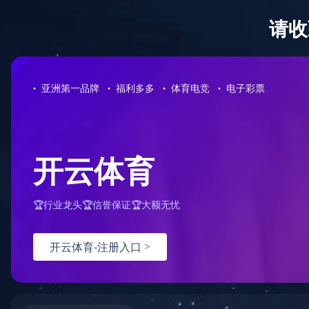
华体会平台
华体会平台
产品
分享到
新浪微博
微信
百度贴吧
豆瓣
QQ好友
当前位置：
华体会平台
>
案例展示
>
行业解