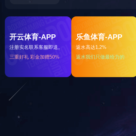
华体会平台-华体会(中国)一站式服务平台水泵叶轮激
光焊接机
2025-04-12
华体会平台-华体会(中国)一站式服务平台水泵叶轮专用激光焊
接机：引领行业革新，赋能高效制造 关键词：水泵叶轮激光
焊接、激光焊接技术、华体会平台-华体会(中国)一站式服务平
台、智能...
水泵风机行业