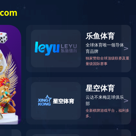
400-027-8558
电话:
国)一站式服务平台
华体会平台
联系我们
历史记录
清空记录