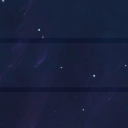
案例展示
Products center
解决方案
客户案例
创