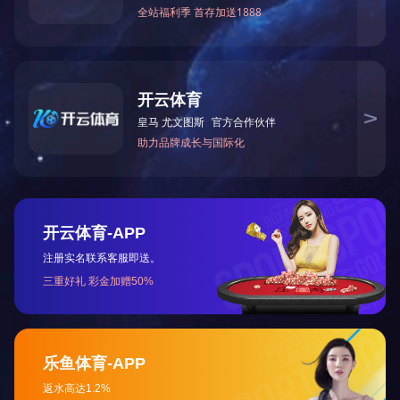
们
注我
接入口
专注于为各行各业提
供全系统激光加工设
们
售后热线：
产
服
备及自动化产线的解
400-027-
品
务
8558
决方案，拥有超
中
范
15000+㎡大型现代化
心
围
官方
微信
销售热线：
客服
公众
的生产基地
1994500558
华
微信
号
案
武汉总部：湖北
7（微信同
体
省武汉市东湖高新技
例
号）
会
术开发区光谷三路
展
平
777号综合保税区一
官方邮箱：
示
台
号标准厂房1层
ch027@dztp
rb.com
无锡分部：江苏
关
联
省无锡市江阴市港城
于
系
大道988号临港科创
我
我
清空
园23-1
记录
们
们
历史
苏州分部：江苏
记录
省苏州市高新区通安
取消