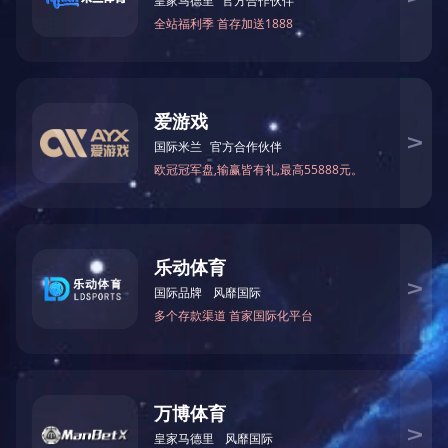
洗
系
列
激光清洗机
激
光
激光清洗机是华体会平台-
加
华体会(中国)一站式服务平
工
台主营产品之一，多年来始
服
务
终专注于为各行各业提供全
系统激光加工设备及自动化
产线的解决方案。与国内多
家科研院所合作，不断推出
新产品，了解详情请联系40
0-027-8558。
|
关于我们
|
联系我
|
关
|
导航链