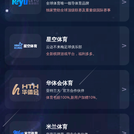
行业动态
EM-Smart 系列
华体会平台-华体会(中国)一站式服务平台双头双工位
电机定转子铁芯快速打样加工服务
水暖洁具行业
新能源电机定转子铁芯激光焊接机
厨具五金行业
华体会平台-华体会(中国)一站式服务平台阀芯焊接工作
包装赋码及标机
华体会平台-华体会(中国)一站式服务平台
新能源汽车零配件激光焊接机
礼品定制
打标在卫浴产品上的应用
随着人们生活水平的提高，大家对卫浴产品也有了更高的要求，不
家电行业
仅要求造型风格多元化，也要求要有很好地加工质量。因为卫浴用
品经常需要用到LOGO的标记和图案的绘制。
模具制造行业中激光加工设备解决方案
低压电气行业
2025-01-20 18:06:02
参数
日期：
随着人们生活水平的提高，大家对卫浴产品也有了更高