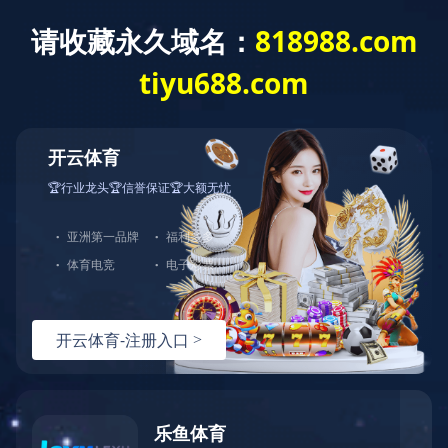
华体会平台
华体会平台
当前位置：
华体会平台
>
案例展示
>
行业解决方案
>
水暖
分享到
清
产品中心
空
新浪微博
记
录
微信
案例展示
激光打标系列
取消
历
百度贴吧
史
清
服务支持
激光切割系列
行业解决方案
光纤激光打标机
记
豆瓣
空
录
QQ好友
记
华体会平台-华体会(中国)一站式服务平台
激光焊接系列
客户案例
紫外线激光打标机
精密激光切割机
汽车行业激光智能解决方案
录
历
史
华体会平台
激光智能生产线
创客说
走进创恒
CO2激光打标机
大幅激光切割机
华体会平台-华体会(中国)一站式服务平台CX-CE-150
轨道交通行业激光智能加工解决方案
记
录
联系我们
激光清洗系列
科技创恒
华体会平台
在线飞行激光打标机
管材激光切割机
华体会平台-华体会(中国)一站式服务平台机械手臂激光
新能源电机定子铁芯激光焊接产线
水泵风机行业
激光加工服务
加入创恒
展会活动
CX-3D系列激光打标机
电机定转子铁芯单工位激光焊接机
新能源电机转子铁芯自动检测压铆产线
华体会平台-华体会(中国)一站式服务平台清洗机
眼镜行业