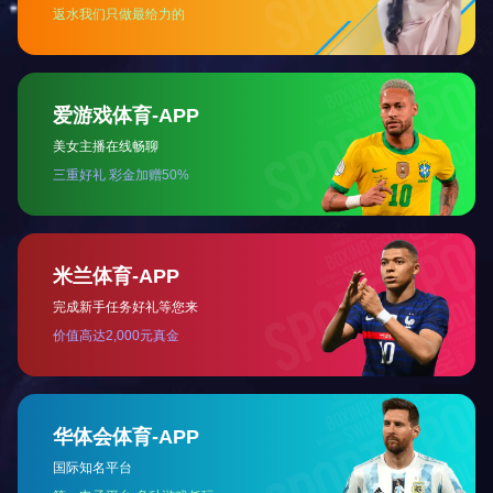
金、锌合金、铜、镀镍、镀锌、氧化铝等多种材料的精细打标。
卫浴按照字面的意思就是卫生、洗浴，是供居住者便溺、洗浴、
盥洗等日常公共卫生活动的空间。卫浴与我们的日常生活息息相
关，是人类文明健康生活方式进化的重要标志。
上一篇:
华体会平台-华体会(中国)一站式服务平台眼镜防伪激
光打标技术
下一篇:
华体会平台-华体会(中国)一站式服务平台焊接机在卫
浴五金上的应用
相关推荐
Related to recommend